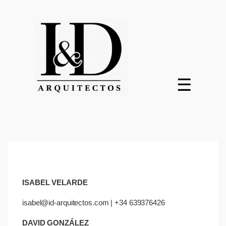
Saltar
al
contenido
☰
ISABEL VELARDE
isabel@id-arquitectos.com | +34 639376426
DAVID GONZÁLEZ