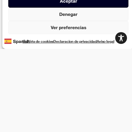
Aceptar
Denegar
Ver preferencias
Spanish
Política de cookies
Declaracion de privacidad
Aviso legal
▼